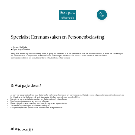
Boek jouw
afspraak
< Vacatures
Specialist Eenmanszaken en Personenbelasting
📍 Locatie: Wielsbeke
💼 Type: Voltijds/Deeltijds
Ben jij een expert in personenbelasting en sta je graag ondernemers bij in het optimaal beheren van hun dossiers? Hou je ervan om zelfstandigen
en eenmanszaken te begeleiden met fiscaal advies en tussentijdse inzichten? Dan is deze unieke functie als adviseur klanten –
eenmanszaken binnen ons vooruitstrevende boekhoudkantoor perfect voor jou!
📝 Wat ga je doen?
Je bent het aanspreekpunt voor jouw klantenportefeuille van zelfstandigen en eenmanszaken. Dankzij een volledig geautomatiseerd inputproces is de
boekhouding van je klanten steeds up-to-date, zodat jij je kunt concentreren op wat écht telt:
Expertise in personenbelasting inzetten om klanten optimaal te begeleiden
Fiscale optimalisaties spotten en proactief adviseren
Klanten tijdig informeren over hun fiscale verplichtingen en opportuniteiten
Tussentijdse rapporteringen en adviezen verzorgen
Een persoonlijke band opbouwen en onderhouden met jouw klanten
🌟 Wie ben jij?