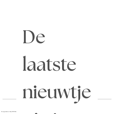
De 
laatste 
Home
Agenda
MyKantoorCM
Contact
Diensten
Updates
Vacatures
Afspraak
nieuwtje
Ooigemstraat 2A, 8710 Wielsbeke
051 68 68 00
info@kantoorcm.be
BE 0743.730.870