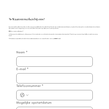
🦄 Waarom werken bij ons?
Bij ons boekhoudkantoor draait alles om persoonlijkheid en kwaliteit. Onze klanten zijn ondernemers met dromen, en jij bent hun steunpilaar om die dromen te realiseren.
We werken in een omgeving waar we niet alleen focussen op cijfers, maar ook op mensen.
✉️ Klaar om te solliciteren?
Vul hier jouw kandidatuur in, of stuur jouw CV en motivatie naar
info@kantoorcm.be
. Liever meteen kennismaken? Kom langs voor een kop koffie en vertel ons wie jij
bent!
💡 Word een essentiële schakel in het ondernemersleven van onze klanten. Join our
team
family!
Naam
*
E-mail
*
Telefoonnummer
*
Mogelijke opstartdatum