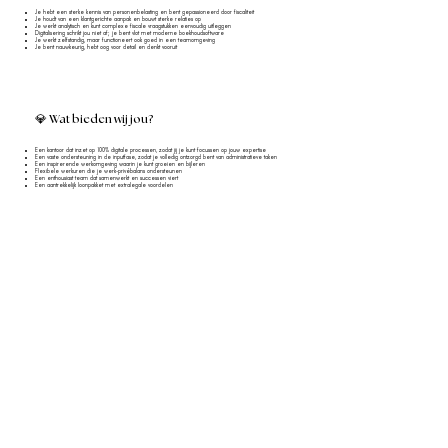
Je hebt een sterke kennis van personenbelasting en bent gepassioneerd door fiscaliteit
Je houdt van een klantgerichte aanpak en bouwt sterke relaties op
Je werkt analytisch en kunt complexe fiscale vraagstukken eenvoudig uitleggen
Digitalisering schrikt jou niet af; je bent vlot met moderne boekhoudsoftware
Je werkt zelfstandig, maar functioneert ook goed in een teamomgeving
Je bent nauwkeurig, hebt oog voor detail en denkt vooruit
💎 Wat bieden wij jou?
Een kantoor dat inzet op 100% digitale processen, zodat jij je kunt focussen op jouw expertise
Een vaste ondersteuning in de inputfase, zodat je volledig ontzorgd bent van administratieve taken
Een inspirerende werkomgeving waarin je kunt groeien en bijleren
Flexibele werkuren die je werk-privébalans ondersteunen
Een enthousiast team dat samenwerkt en successen viert
Een aantrekkelijk loonpakket met extralegale voordelen