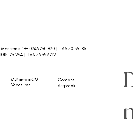
 Manfronelli BE 0743.730.870 | ITAA 50.551.851
1015.173.294 |
ITAA 53.399.712
D
MyKantoorCM
Contact
Vacatures
Afspraak
n