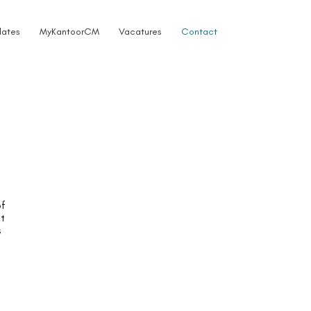
ates
MyKantoorCM
Vacatures
Contact
of
ct
s