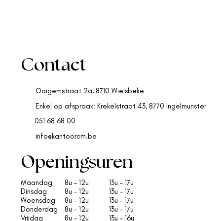
Contact
Ooigemstraat 2a, 8710 Wielsbeke
Enkel op afspraak: Krekelstraat 43, 8770 Ingelmunster
051 68 68 00
info@kantoorcm.be
Openingsuren
Maandag
8u - 12u
13u - 17u
Dinsdag
8u - 12u​
13u - 17u
Woensdag
8u - 12u​
13u - 17u
Donderdag
8u - 12u​
13u - 17u
Vrijdag
8u - 12u​
13u - 16u