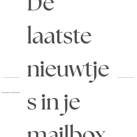
De 
laatste 
Home
Agenda
MyKantoorCM
Contact
Diensten
Updates
Vacatures
Afspraak
nieuwtje
Ooigemstraat 2A, 8710 Wielsbeke
051 68 68 00
info@kantoorcm.be
BE 0743.730.870
s in je 
mailbox