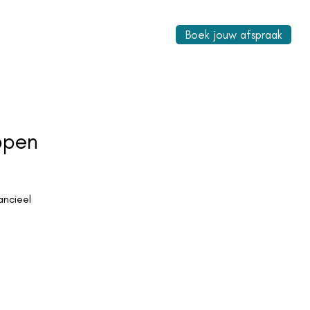
Boek jouw afspraak
ppen
ancieel