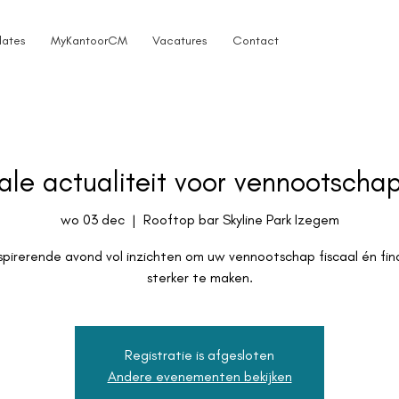
ates
MyKantoorCM
Vacatures
Contact
cale actualiteit voor vennootscha
wo 03 dec
  |  
Rooftop bar Skyline Park Izegem
spirerende avond vol inzichten om uw vennootschap fiscaal én fin
sterker te maken.
Registratie is afgesloten
Andere evenementen bekijken