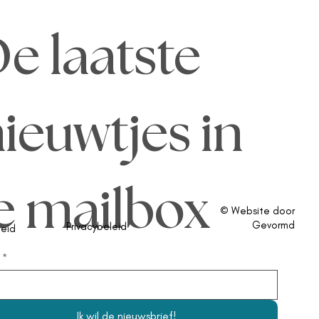
e laatste 
ieuwtjes in 
e mailbox
© Website door
Gevormd
Privacybeleid
eid
*
Ik wil de nieuwsbrief!