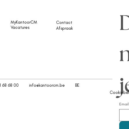
D
MyKantoorCM
Contact
Vacatures
Afspraak
n
j
1 68 68 00
info@kantoorcm.be
BE
Cookiebel
Email