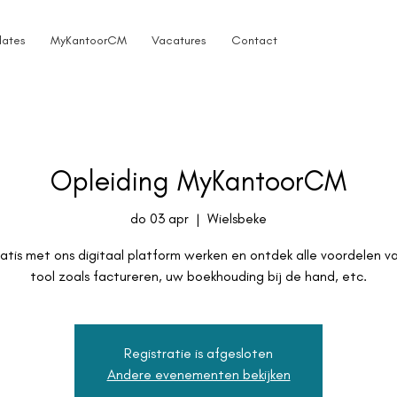
ates
MyKantoorCM
Vacatures
Contact
Opleiding MyKantoorCM
do 03 apr
  |  
Wielsbeke
ratis met ons digitaal platform werken en ontdek alle voordelen v
tool zoals factureren, uw boekhouding bij de hand, etc.
Registratie is afgesloten
Andere evenementen bekijken