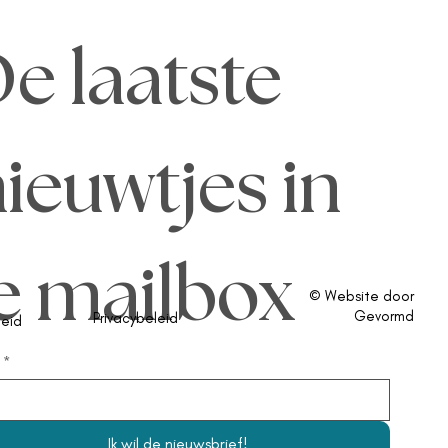
e laatste 
ieuwtjes in 
e mailbox
© Website door
Gevormd
Privacybeleid
eid
*
Ik wil de nieuwsbrief!