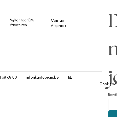
D
MyKantoorCM
Contact
Vacatures
Afspraak
n
j
1 68 68 00
info@kantoorcm.be
BE
Cookiebel
Email